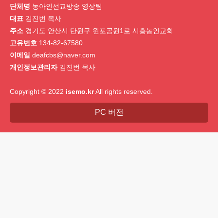
단체명
농아인선교방송 영상팀
대표
김진번 목사
주소
경기도 안산시 단원구 원포공원1로 시흥농인교회
고유번호
134-82-67580
이메일
deafcbs@naver.com
개인정보관리자
김진번 목사
Copyright © 2022
isemo.kr
All rights reserved.
PC 버전