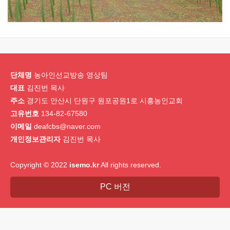
단체명
농아인선교방송 영상팀
대표
김진번 목사
주소
경기도 안산시 단원구 원포공원1로 시흥농인교회
고유번호
134-82-67580
이메일
deafcbs@naver.com
개인정보관리자
김진번 목사
Copyright © 2022
isemo.kr
All rights reserved.
PC 버전