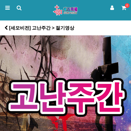
0
[세모비전] 고난주간 > 절기영상