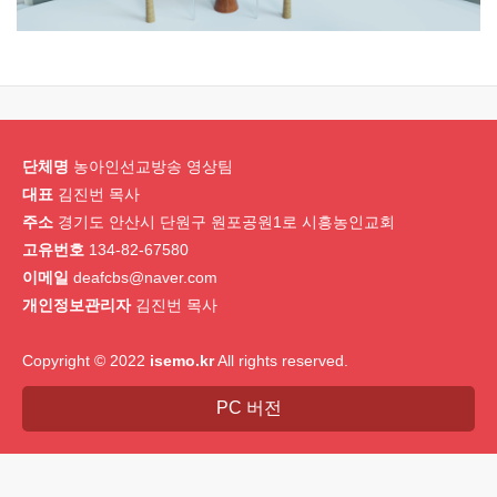
단체명
농아인선교방송 영상팀
대표
김진번 목사
주소
경기도 안산시 단원구 원포공원1로 시흥농인교회
고유번호
134-82-67580
이메일
deafcbs@naver.com
개인정보관리자
김진번 목사
Copyright © 2022
isemo.kr
All rights reserved.
PC 버전