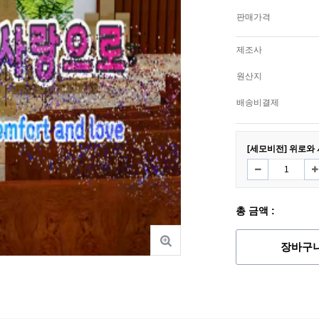
판매가격
제조사
원산지
배송비결제
[세모비전] 위로와
총 금액 :
장바구