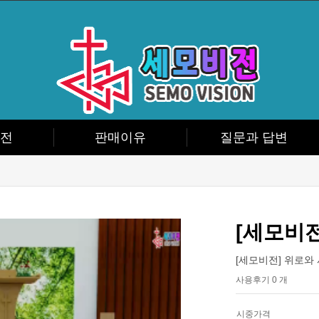
전
판매이유
질문과 답변
[세모비
[세모비전] 위로와
사용후기 0 개
시중가격